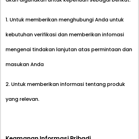
1. Untuk memberikan menghubungi Anda untuk
kebutuhan verifikasi dan memberikan infomasi
mengenai tindakan lanjutan atas permintaan dan
masukan Anda
2. Untuk memberikan informasi tentang produk
yang relevan.
Keamanan Informasi Pribadi