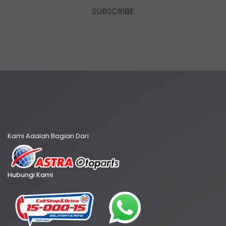
SUBSCRIBE
Kami Adalah Bagian Dari
Hubungi Kami