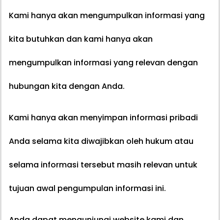
Kami hanya akan mengumpulkan informasi yang
kita butuhkan dan kami hanya akan
mengumpulkan informasi yang relevan dengan
hubungan kita dengan Anda.
Kami hanya akan menyimpan informasi pribadi
Anda selama kita diwajibkan oleh hukum atau
selama informasi tersebut masih relevan untuk
tujuan awal pengumpulan informasi ini.
Anda dapat mengunjungi website kami dan