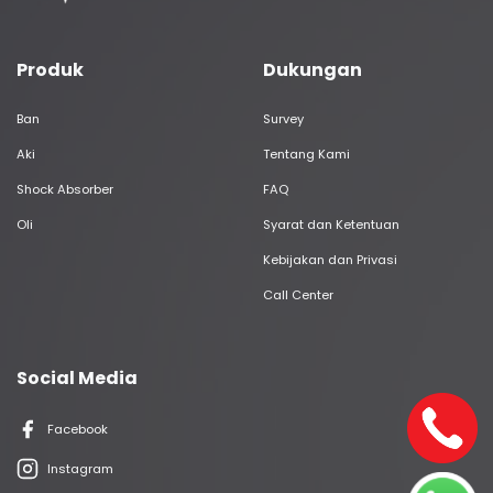
Produk
Dukungan
Ban
Survey
Aki
Tentang Kami
Shock Absorber
FAQ
Oli
Syarat dan Ketentuan
Kebijakan dan Privasi
Call Center
Social Media
Facebook
Instagram