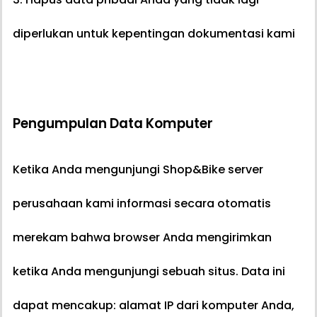
diperlukan untuk kepentingan dokumentasi kami
Pengumpulan Data Komputer
Ketika Anda mengunjungi Shop&Bike server
perusahaan kami informasi secara otomatis
merekam bahwa browser Anda mengirimkan
ketika Anda mengunjungi sebuah situs. Data ini
dapat mencakup: alamat IP dari komputer Anda,