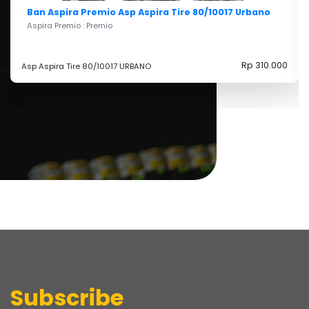
remio Asp Aspira Tire 80/10017 Urbano
Ban Pirelli An
Premio
Pirelli : Angel City
Rp 310.000
80/10017 URBANO
120/70-17M/CTL 5
Subscribe