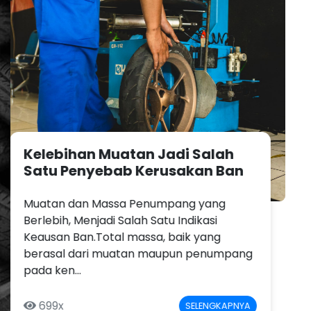
Siapkan Sepeda Motor Untuk
Menghadapi Musim Hujan
Berdasarkan prediksi cuaca yang
diperkirakan oleh Badan Meteorologi,
Klimatologi, dan Geofisika (BMKG),
memprediksi negara Indonesia akan
mengalami pu...
3.398x
SELENGKAPNYA